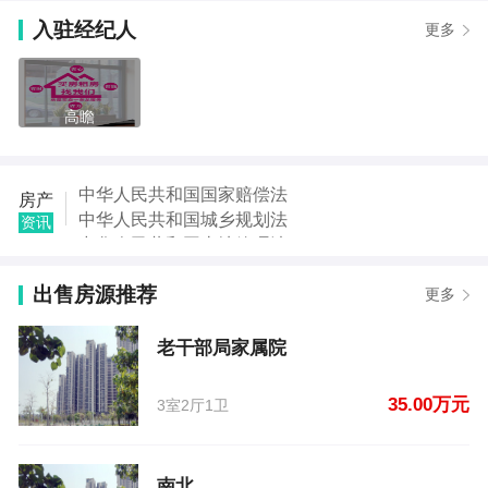
【李女士】发布了【人民路南段】的二手房信息
入驻经纪人
更多
【王彦彦】发布了【裕润家园】的租房信息
【chen】发布了【香港商业街东】的租房信息
【cm】发布了【长葛公务员小区】的租房信息
【周女士】发布了【建设路段房产局家属院】的租房
高瞻
信息
【宋女士】发布了【西转盘向西50米路北】的租房信
息
中华人民共和国国家赔偿法
房产
【张会娜】发布了【老干部局家属院】的二手房信息
中华人民共和国城乡规划法
资讯
【申东】发布了【南北】的二手房信息
中华人民共和国土地管理法
【申东】发布了【电梯新房】的二手房信息
中华人民共和国继承法
出售房源推荐
中华人民共和国税收征收管理法
更多
中华人民共和国城市房地产管理法
中华人民共和国契税法
老干部局家属院
中华人民共和国城市维护建设税法
35.00万元
3室2厅1卫
南北