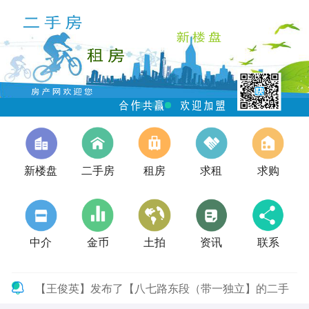
新楼盘
二手房
租房
求租
求购
中介
金币
土拍
资讯
联系
【王俊英】发布了【八七路东段（带一独立】的二手
房信息