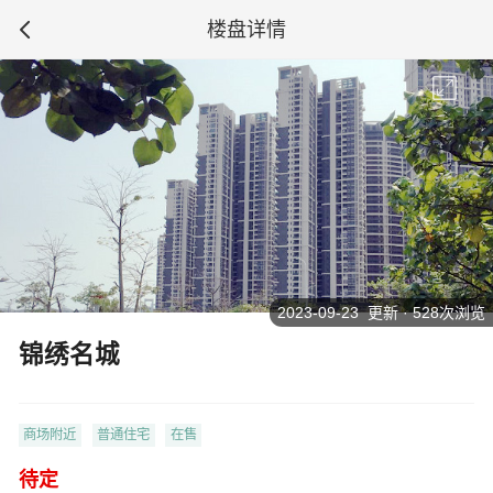
楼盘详情
2023-09-23 更新 · 528次浏览
锦绣名城
商场附近
普通住宅
在售
待定